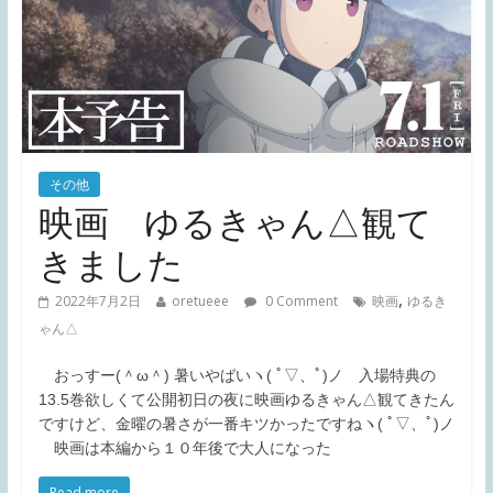
その他
映画 ゆるきゃん△観て
きました
,
2022年7月2日
oretueee
0 Comment
映画
ゆるき
ゃん△
おっすー(＾ω＾) 暑いやばいヽ( ﾟ▽、ﾟ)ノ 入場特典の
13.5巻欲しくて公開初日の夜に映画ゆるきゃん△観てきたん
ですけど、金曜の暑さが一番キツかったですねヽ( ﾟ▽、ﾟ)ノ
映画は本編から１０年後で大人になった
Read more