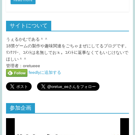
サイトについて
うぇるかむである＾＾
18禁ゲームの製作や趣味関連をごちゃまぜにしてるブログです。
ﾘﾝｸﾌﾘｰ、ｺﾒﾝﾄは名無しでおｋ。ｺﾒﾝﾄに返事なくてもいじけないで
ほしい＾＾
管理者：oretueee
feedlyに追加する
参加企画