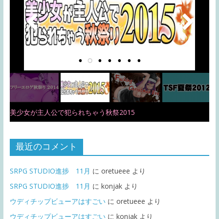
美少女が主人公で犯られちゃう秋祭2015
最近のコメント
SRPG STUDIO進捗 11月
に
oretueee
より
SRPG STUDIO進捗 11月
に
konjak
より
ウディチップビューアはすごい
に
oretueee
より
ウディチップビューアはすごい
に
konjak
より