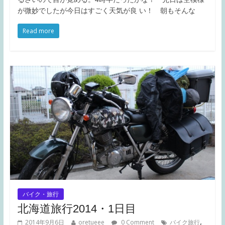
が微妙でしたが今日はすごく天気が良 い！ 朝もそんな
Read more
バイク・旅行
北海道旅行2014・1日目
,
2014年9月6日
oretueee
0 Comment
バイク旅行