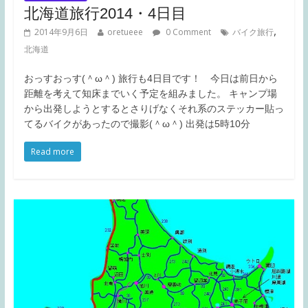
北海道旅行2014・4日目
,
2014年9月6日
oretueee
0 Comment
バイク旅行
北海道
おっすおっす(＾ω＾) 旅行も4日目です！ 今日は前日から
距離を考えて知床までいく予定を組みました。 キャンプ場
から出発しようとするとさりげなくそれ系のステッカー貼っ
てるバイクがあったので撮影(＾ω＾) 出発は5時10分
Read more