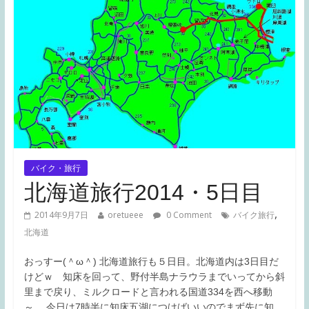
バイク・旅行
北海道旅行2014・5日目
,
2014年9月7日
oretueee
0 Comment
バイク旅行
北海道
おっすー(＾ω＾) 北海道旅行も５日目。北海道内は3日目だ
けどｗ 知床を回って、野付半島ナラウラまでいってから斜
里まで戻り、ミルクロードと言われる国道334を西へ移動
～。 今日は7時半に知床五湖につけばいいのでまず先に知