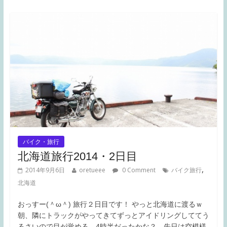
バイク・旅行
北海道旅行2014・2日目
,
2014年9月6日
oretueee
0 Comment
バイク旅行
北海道
おっすー(＾ω＾) 旅行２日目です！ やっと北海道に渡るｗ
朝、隣にトラックがやってきてずっとアイドリングしててう
るさいので目が覚める。4時半だったかな？ 先日は空模様