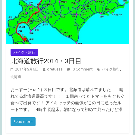
バイク・旅行
北海道旅行2014・3日目
,
2014年9月6日
oretueee
0 Comment
バイク旅行
北海道
おっすー(＾ω＾) ３日目です。北海道は晴れてました！ 晴
れてる北海道最高です！！ １個余ってたトマトをもぐもぐ
食べて出発です！ アイキャッチの画像がこの日に通ったル
ートです。 4時半頃起床。朝になって初めて判ったけど湖
Read more