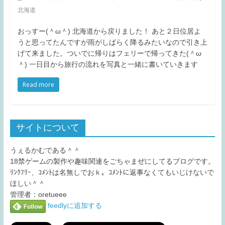
北海道
おっすー(＾ω＾) 北海道から戻りました！ あと２日位居よ
うと思ってたんですが雨がしばらく降るみたいなので引き上
げて来ました。ついでに帰りはフェリーで帰ってきた(＾ω
＾) 一日目から旅行の流れを写真と一緒に書いていきます
Read more
サイトについて
うぇるかむである＾＾
18禁ゲームの製作や趣味関連をごちゃまぜにしてるブログです。
ﾘﾝｸﾌﾘｰ、ｺﾒﾝﾄは名無しでおｋ。ｺﾒﾝﾄに返事なくてもいじけないで
ほしい＾＾
管理者：oretueee
feedlyに追加する