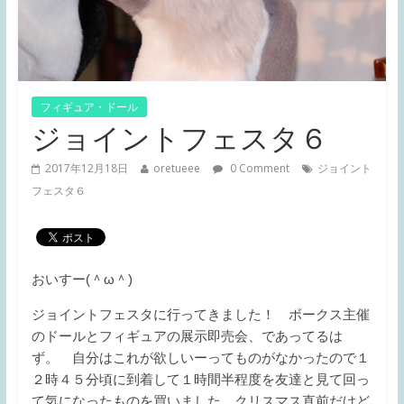
フィギュア・ドール
ジョイントフェスタ６
2017年12月18日
oretueee
0 Comment
ジョイント
フェスタ６
おいすー(＾ω＾)
ジョイントフェスタに行ってきました！ ボークス主催
のドールとフィギュアの展示即売会、であってるは
ず。 自分はこれが欲しいーってものがなかったので１
２時４５分頃に到着して１時間半程度を友達と見て回っ
て気になったものを買いました。クリスマス直前だけど