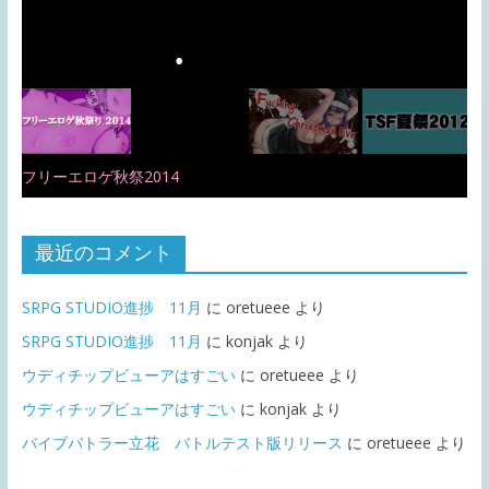
フリーエロゲ秋祭2014
最近のコメント
SRPG STUDIO進捗 11月
に
oretueee
より
SRPG STUDIO進捗 11月
に
konjak
より
ウディチップビューアはすごい
に
oretueee
より
ウディチップビューアはすごい
に
konjak
より
バイブバトラー立花 バトルテスト版リリース
に
oretueee
より