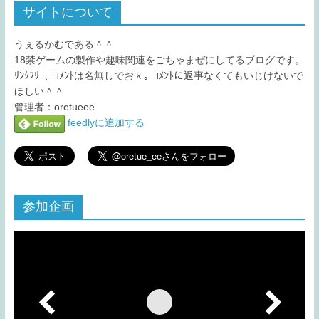
サイトについて
うぇるかむである＾＾
18禁ゲームの製作や趣味関連をごちゃまぜにしてるブログです。
ﾘﾝｸﾌﾘｰ、ｺﾒﾝﾄは名無しでおｋ。ｺﾒﾝﾄに返事なくてもいじけないで
ほしい＾＾
管理者：oretueee
feedlyに追加する
参加企画