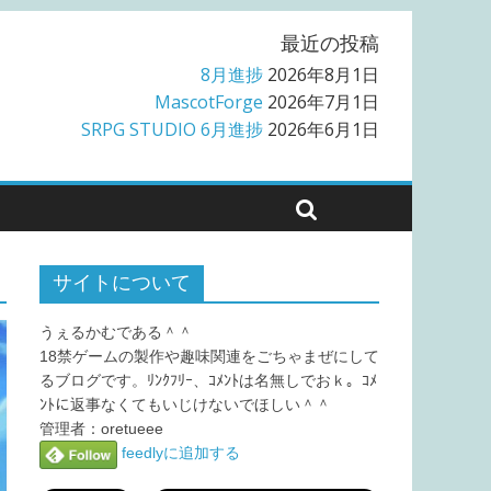
最近の投稿
8月進捗
2026年8月1日
MascotForge
2026年7月1日
SRPG STUDIO 6月進捗
2026年6月1日
サイトについて
うぇるかむである＾＾
18禁ゲームの製作や趣味関連をごちゃまぜにして
るブログです。ﾘﾝｸﾌﾘｰ、ｺﾒﾝﾄは名無しでおｋ。ｺﾒ
ﾝﾄに返事なくてもいじけないでほしい＾＾
管理者：oretueee
feedlyに追加する