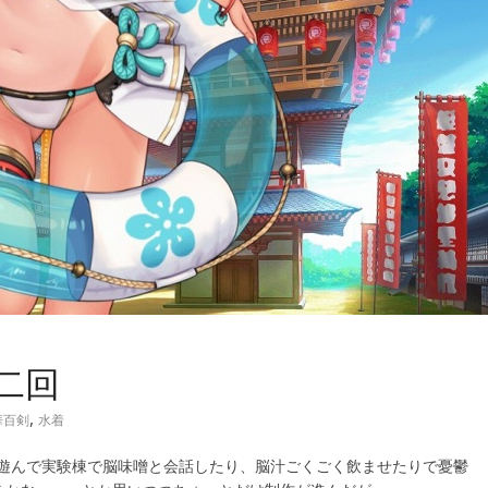
二回
,
華百剣
水着
のDLCを遊んで実験棟で脳味噌と会話したり、脳汁ごくごく飲ませたりで憂鬱