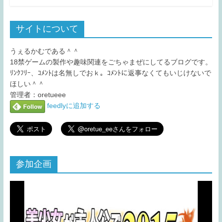
サイトについて
うぇるかむである＾＾
18禁ゲームの製作や趣味関連をごちゃまぜにしてるブログです。
ﾘﾝｸﾌﾘｰ、ｺﾒﾝﾄは名無しでおｋ。ｺﾒﾝﾄに返事なくてもいじけないで
ほしい＾＾
管理者：oretueee
feedlyに追加する
参加企画