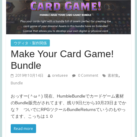
ウディタ・製作関係
Make Your Card Game!
Bundle
,
2019年10月14日
oretueee
0 Comment
素材集
Bundle
おっすー(＾ω＾) 現在、HumbleBundleでカードゲーム素材
のBundle販売がされてます、残り9日だから10月23日までか
な？ ついでにRPGツクールBundleReturnsていうのもやっ
てます、こっちは１０
Read more