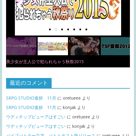
美少女が主人公で犯られちゃう秋祭2015
最近のコメント
SRPG STUDIO進捗 11月
に
oretueee
より
SRPG STUDIO進捗 11月
に
konjak
より
ウディチップビューアはすごい
に
oretueee
より
ウディチップビューアはすごい
に
konjak
より
バイブバトラー立花 バトルテスト版リリース
に
oretueee
より