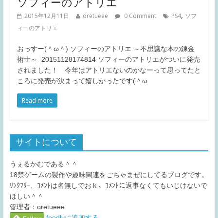
ソフィーのアトリエ
,
2015年12月11日
oretueee
0 Comment
PS4
ソフ
ィーのアトリエ
おっすー(＾ω＾) ソフィーのアトリエ ～不思議な本の錬金
術士～_20151128174814 ソフィーのアトリエがついに発売
されました！ 今年はアトリエないのかなーって思ってたと
ころに発売が決まって嬉しかったです(＾ω
Read more
サイトについて
うぇるかむである＾＾
18禁ゲームの製作や趣味関連をごちゃまぜにしてるブログです。
ﾘﾝｸﾌﾘｰ、ｺﾒﾝﾄは名無しでおｋ。ｺﾒﾝﾄに返事なくてもいじけないで
ほしい＾＾
管理者：oretueee
feedlyに追加する