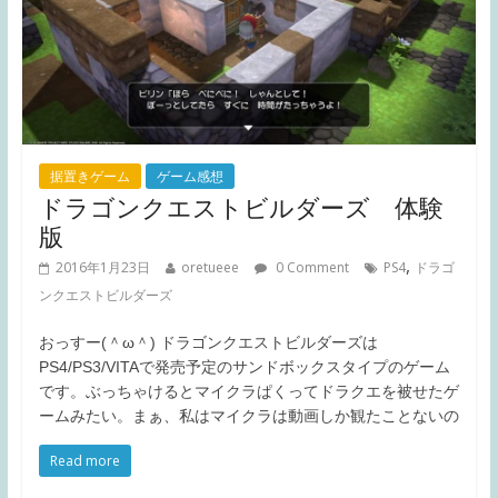
据置きゲーム
ゲーム感想
ドラゴンクエストビルダーズ 体験
版
,
2016年1月23日
oretueee
0 Comment
PS4
ドラゴ
ンクエストビルダーズ
おっすー(＾ω＾) ドラゴンクエストビルダーズは
PS4/PS3/VITAで発売予定のサンドボックスタイプのゲーム
です。ぶっちゃけるとマイクラぱくってドラクエを被せたゲ
ームみたい。まぁ、私はマイクラは動画しか観たことないの
Read more