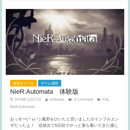
据置きゲーム
ゲーム感想
NieR:Automata 体験版
,
2016年12月27日
oretueee
0 Comment
PS4
NieR:Automata
おっすー(＾ω＾) 風邪をひいたと言いましたがインフルエン
ザだったよ！ 症状出て5日目でやっと落ち着いてきた感じ