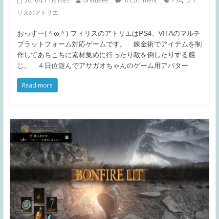
2016年11月16日
oretueee
0 Comment
PS4
フィ
リスのアトリエ
おっすー(＾ω＾) フィリスのアトリエはPS4、VITAのマルチ
プラットフォーム対応ゲームです。 錬金術でアイテムを制
作してあちこちに素材集めに行ったり敵を倒したりする感
じ。 ４日位遊んでアサガオちゃんのゲーム用アバター
Read more