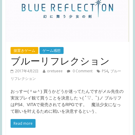
据置きゲーム
ゲーム感想
ブルーリフレクション
,
2017年4月2日
oretueee
0 Comment
PS4
ブルー
リフレクション
おっすー(＾ω＾) 買うかどうか迷ってたんですがメル先生の
実況プレイ観て買うことを決意したヽ( ﾟ▽、ﾟ)ノ ブルリフ
はPS4、VITAで発売されてるRPGです。 魔法少女になっ
て願いを叶えるために戦いを決意するという、
Read more