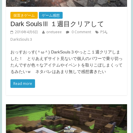
据置きゲーム
ゲーム感想
Dark SoulsⅢ １週目クリアして
,
2016年4月6日
oretueee
0 Comment
PS4
DarksSouls３
おっすおっす(＾ω＾) DarkSouls３やっとこ１週クリアしま
した！ とりあえずサイト見ないで個人のパワーで乗り切っ
たんですが色々なアイテムやイベントを取りこぼしまくって
るみたいｗ ネタバレはあまり無しで感想書きたい
Read more