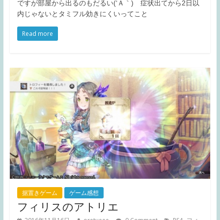
ですが部屋から出るのもだるい(‘Ａ｀) 症状出てから2日以
内じゃないとタミフル効きにくいってこと
Read more
据置きゲーム
ゲーム感想
フィリスのアトリエ
,