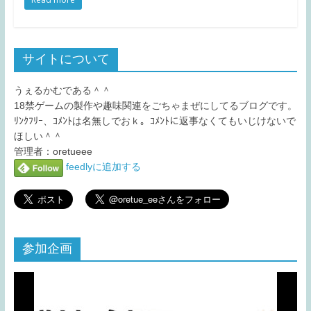
サイトについて
うぇるかむである＾＾
18禁ゲームの製作や趣味関連をごちゃまぜにしてるブログです。
ﾘﾝｸﾌﾘｰ、ｺﾒﾝﾄは名無しでおｋ。ｺﾒﾝﾄに返事なくてもいじけないで
ほしい＾＾
管理者：oretueee
feedlyに追加する
参加企画