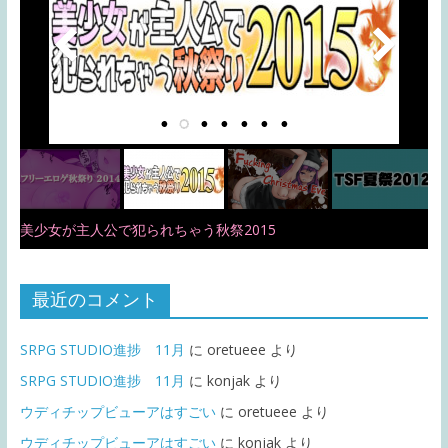
美少女が主人公で犯られちゃう秋祭2015
最近のコメント
SRPG STUDIO進捗 11月
に
oretueee
より
SRPG STUDIO進捗 11月
に
konjak
より
ウディチップビューアはすごい
に
oretueee
より
ウディチップビューアはすごい
に
konjak
より