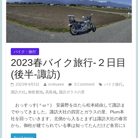
バイク・旅行
2023春バイク旅行-２日目
(後半-諏訪)
,
2023年4月5日
oretueee
0 Comment
バイク旅行
,
,
,
諏訪大社
御射鹿池
高島城
諏訪ガラスの里
おっすっす(＾ω＾) 安曇野を出たら松本経由して諏訪ま
でやってきました。諏訪大社の四宮とガラスの里、Plum本
社を回っていきます。北側から入るとまずは諏訪大社の春宮
から。御柱が建てられている事は知ってたんだけど各宮に1
Read more