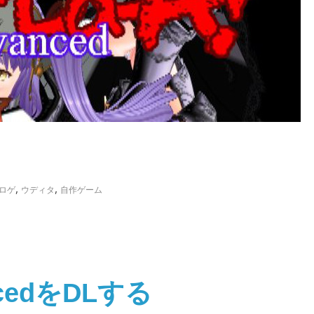
,
,
ロゲ
ウディタ
自作ゲーム
ncedをDLする