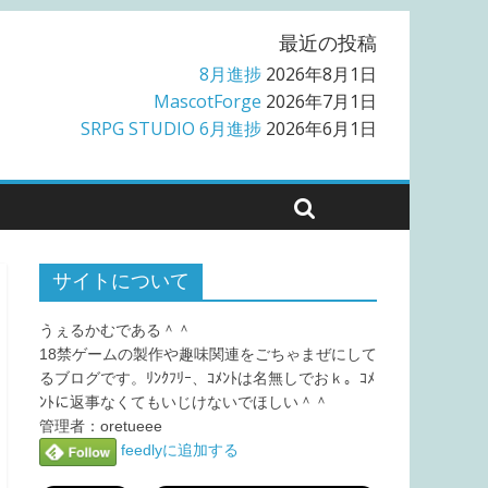
最近の投稿
8月進捗
2026年8月1日
MascotForge
2026年7月1日
SRPG STUDIO 6月進捗
2026年6月1日
サイトについて
うぇるかむである＾＾
18禁ゲームの製作や趣味関連をごちゃまぜにして
るブログです。ﾘﾝｸﾌﾘｰ、ｺﾒﾝﾄは名無しでおｋ。ｺﾒ
ﾝﾄに返事なくてもいじけないでほしい＾＾
管理者：oretueee
feedlyに追加する