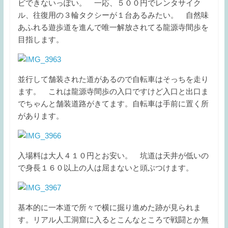
ビできないっぽい。 一応、５００円でレンタサイク
ル、往復用の３輪タクシーが１台あるみたい。 自然味
あふれる遊歩道を進んで唯一解放されてる龍源寺間歩を
目指します。
並行して舗装された道があるので自転車はそっちを走り
ます。 これは龍源寺間歩の入口ですけど入口と出口ま
でちゃんと舗装道路がきてます。自転車は手前に置く所
があります。
入場料は大人４１０円とお安い。 坑道は天井が低いの
で身長１６０以上の人は屈まないと頭ぶつけます。
基本的に一本道で所々で横に掘り進めた跡が見られま
す。リアル人工洞窟に入るとこんなところで戦闘とか無