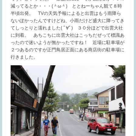
減ってるとか・・・(＾ω＾) ととねーちゃん観て８時
半頃出発。 TVの天気予報によると出雲はもう雨降ら
ないぽかったんですけどね、小雨だけど盛大に降ってき
てしっとりと濡れました( ﾟ∀ﾟ) ３０分ほどで出雲大社
に到着。 あちこちに出雲大社はこっちだぜって標識あ
ったので迷いようが無かったですね！ 近場に駐車場が
２つあるのですが正門鳥居正面にある商店街の駐車場に
行きました。