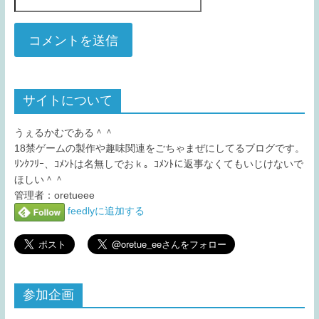
サイトについて
うぇるかむである＾＾
18禁ゲームの製作や趣味関連をごちゃまぜにしてるブログです。
ﾘﾝｸﾌﾘｰ、ｺﾒﾝﾄは名無しでおｋ。ｺﾒﾝﾄに返事なくてもいじけないで
ほしい＾＾
管理者：oretueee
feedlyに追加する
参加企画