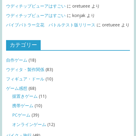
ウディチップビューアはすごい
に
oretueee
より
ウディチップビューアはすごい
に
konjak
より
バイブバトラー立花 バトルテスト版リリース
に
oretueee
より
カテゴリー
自作ゲーム
(18)
ウディタ・製作関係
(83)
フィギュア・ドール
(10)
ゲーム感想
(68)
据置きゲーム
(11)
携帯ゲーム
(10)
PCゲーム
(39)
オンラインゲーム
(12)
バイク・旅行
(48)