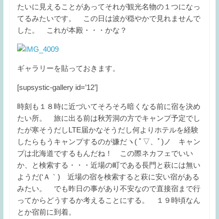
たいに見えることがあってそれが観光名物の１つになっ
てるみたいです。 この日は波が穏やかで見れませんで
した。 これが本殿・・・かな？
ギャラリーを貼っておきます。
[supsystic-gallery id=’12’]
時刻も１８時に近づいてそろそろ暗くなる前に宿を決め
たい所。 旅に出る前は秋芳洞の方でキャンプ予定でし
たが寒そうだしLTE届かなそうだし何よりホテルを経験
したらもうキャンプするのが嫌だヽ( ﾟ▽、ﾟ)ノ キャン
プは北海道でするもんだね！ この際ネカフェでいい
か、と検索する・・・近場の町である長門と萩には無い
ようだ(‘Ａ｀) 近場の宿を検索すると萩に安い宿がある
みたい。 でも昨日の事があり不安なので直接宿まで行
ってからどうするか考えることにする。 １９時頃なん
とか宿前に到着。