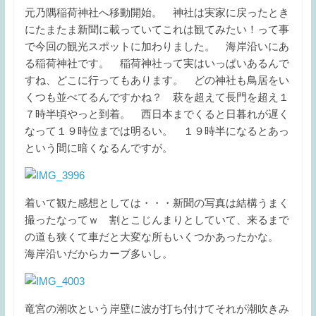
元乃隅稲荷神社へ移動開始。 神社は実家に戻ったとき
にたまたま新聞に載っていてこれは観てみたい！って事
で今回の観光スポットに加わりました。 海岸沿いにあ
る稲荷神社です。 稲荷神社って実はいっぱいあるんで
すね、どこに行ってもあります。 どの神社も鳥居をい
くつも並べてるんですかね？ 萩を超えて長門を超え１
７時半頃やっと到着。 西日本までくると日暮れが遅く
なって１９時位までは明るい。 １９時半になるとあっ
という間に暗くなるんですが。
着いて観た感想としては・・・新聞の写真は結構うまく
撮ったなってｗ 割とこじんまりとしていて、来るまで
の道も狭くて車だと大変な所もいくつかあったかな。
海岸沿いだからカーブ多いし。
竜宮の潮吹という岸壁に波が打ち付けてそれが潮吹きみ