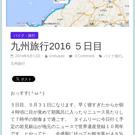
バイク・旅行
九州旅行2016 ５日目
,
2016年6月12日
oretueee
0 Comment
バイク旅行
九州旅行
おっすす(＾ω＾)
５日目、５月３１日になります。早く寝すぎたからか朝
４時頃に目が覚めて朝風呂に入ったりニュース見たりし
て７時半の朝食まで過ごす。 タイムリーに今日行く予
定の岩見銀山が地元のニュースで世界遺産登録１０周年
です、とやってた。 全盛期に比べてか観光客が４６%