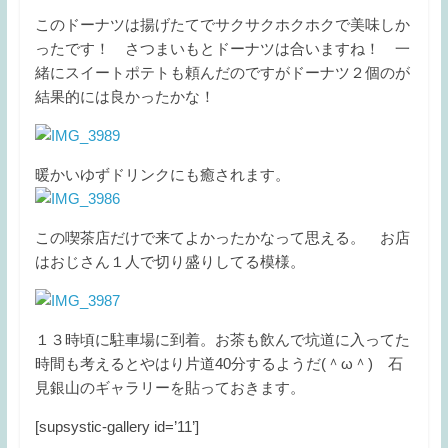
このドーナツは揚げたてでサクサクホクホクで美味しか
ったです！ さつまいもとドーナツは合いますね！ 一
緒にスイートポテトも頼んだのですがドーナツ２個のが
結果的には良かったかな！
暖かいゆずドリンクにも癒されます。
この喫茶店だけで来てよかったかなって思える。 お店
はおじさん１人で切り盛りしてる模様。
１３時頃に駐車場に到着。お茶も飲んで坑道に入ってた
時間も考えるとやはり片道40分するようだ(＾ω＾) 石
見銀山のギャラリーを貼っておきます。
[supsystic-gallery id=’11’]