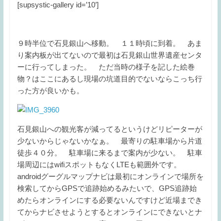
[supsystic-gallery id=’10’]
９時半位で石見銀山へ移動。 １１時頃に到着。 あま
り案内板が出てないので最初は石見銀山世界遺産センタ
ーに行ってしまった。 ただ当時の様子を記した絵巻
物？はここにあるし現場の坑道目的でないならこっち行
った方が良いかも。
石見銀山への観光客が減ってるというけどリピーターが
少ないからじゃないかなぁ。 最寄りの駐車場から片道
徒歩４０分。 駐車場に来るまで案内が少ない。 駐車
場周辺にはwifiスポットもなくLTEも範囲外です。
androidグーグルマップナビは最初にオンラインで場所を
検索してからGPSで追跡始めるみたいで、GPS追跡始
めたらオンラインにする必要ないんですけど近場までき
てからナビさせようとするとオンラインにできないとナ