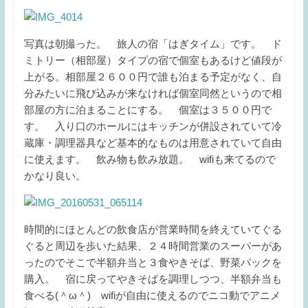
写真は朝撮った。 旅人の宿「はぎタイム」です。 ド
ミトリー（相部屋）タイプの宿で個室もあるけど値段が
上がる。相部屋２６００円で誰も泊まる予定がなく、自
分みたいに飛び込みが来なければ個室同然というので相
部屋の方に泊まることにする。 個室は３５００円で
す。 入り口のホールにはキッチンが併設されていて冷
蔵庫・調理器具など基本的なものは用意されていて自由
に使えます。 飲み物も飲み放題。 wifiも来てるので
かなり良い。
時間的にほとんどの飲食店が営業時間を終えていてぐる
ぐると周辺を歩いた結果、２４時間営業のスーパーがあ
ったのでそこで半額弁当と３食やきそば、野菜パックを
購入。 宿に戻ってやきそばを調理しつつ、半額弁当も
食べる(＾ω＾) wifiが自由に使えるのでニコ動でアニメ