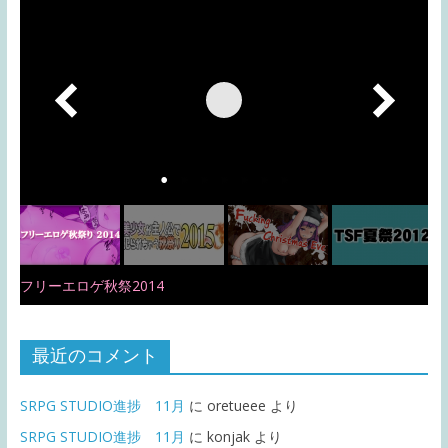
フリーエロゲ秋祭2014
最近のコメント
SRPG STUDIO進捗 11月
に
oretueee
より
SRPG STUDIO進捗 11月
に
konjak
より