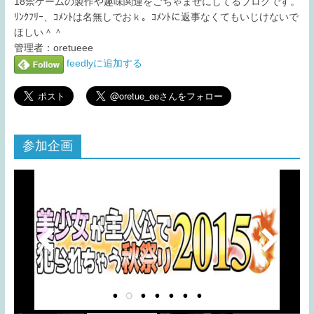
18禁ゲームの製作や趣味関連をごちゃまぜにしてるブログです。
ﾘﾝｸﾌﾘｰ、ｺﾒﾝﾄは名無しでおｋ。ｺﾒﾝﾄに返事なくてもいじけないで
ほしい＾＾
管理者：oretueee
feedlyに追加する
参加企画