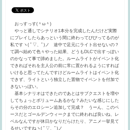
おっすっす(＾ω＾)
やっと通しでシナリオ1本分を完成したんだけど実際
にプレイしたらあっという間に終わってびびってるのが
私ですヽ( ﾟ▽、ﾟ)ノ 途中で足元にライト出せないの？
て調べ始めて色々やった結果、どうもDLCで出すっぽい
のかなって事で諦めました。ルームライトがイベント化
できればそれを主人公の前に常に置かれるようにすれば
いけると思ってたんですけどルームライトはイベント化
できず、ライトという独立した置物でイベントを付加で
きないっぽい。
基本シナリオはできたのであとはサブクエストを増や
してちょっとボリュームあるかな？みたいな感じにした
らその分のエロシーン追加して完成？ うーん、このペ
ースだとゴールデンウィークまでに終われば良いね、レ
ベルなんですが休日かなりだらけたり、アニメ一挙見て
るせいですねヽ( ﾟ▽、ﾟ)ノ