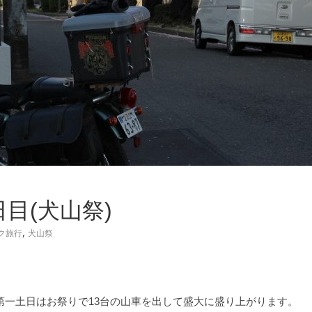
日目(犬山祭)
,
ク旅行
犬山祭
第一土日はお祭りで13台の山車を出して盛大に盛り上がります。