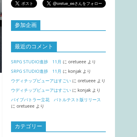
参加企画
最近のコメント
SRPG STUDIO進捗 11月
に
oretueee
より
SRPG STUDIO進捗 11月
に
konjak
より
ウディチップビューアはすごい
に
oretueee
より
ウディチップビューアはすごい
に
konjak
より
バイブバトラー立花 バトルテスト版リリース
に
oretueee
より
カテゴリー