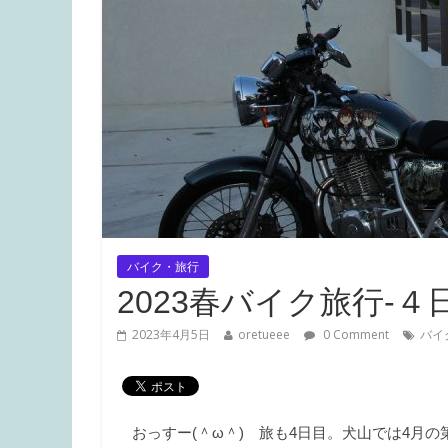
バイク・旅行
2023春バイク旅行-４
2023年4月5日
oretueee
0 Comment
バイ
おっすー(＾ω＾) 旅も4日目。犬山では4月の