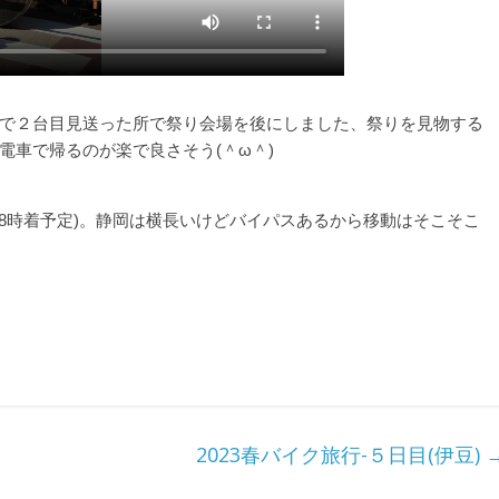
で２台目見送った所で祭り会場を後にしました、祭りを見物する
電車で帰るのが楽で良さそう(＾ω＾)
8時着予定)。静岡は横長いけどバイパスあるから移動はそこそこ
2023春バイク旅行-５日目(伊豆)