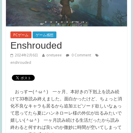
PCゲーム
ゲーム感想
Enshrouded
2024年2月6日
oretueee
0 Comment
enshrouded
おっすー(＾ω＾) 一ヶ月、本好きの下剋上を読み続
けて33巻読み終えました。面白かったけど、ちょっと消
化不良なキャラも居るから追加エピソード欲しいなぁっ
て思ってたら夏にハンネローレ様の外伝が出るみたいで
嬉しい(＾ω＾) 一ヶ月読み続ける生活だったから読み
終わると何すれば良いのか微妙に時間が空いてしまって