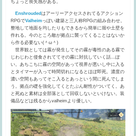
ちょっと喪失感がある。
Enshrouded
はアーリーアクセスされてるアクション
RPGで
Valheim
っぽい建築と三人称RPGの組み合わせ。
整地して地面を均したりもできるから簡単に堀や土壁を
作れる。今のところ敵が拠点に襲ってくることはないか
ら作る必要ない(＾ω＾)
世界観としては霧が発生してその霧が毒性のある霧で
じわじわと侵食されててその霧に対抗していく話…ぽ
い。あちこちに霧の空間があって視界が悪いし中に入る
とタイマーが入って時間切れになるとほぼ即死。濃度の
濃い空間もあってそこ入るとあっという間に死んでしま
う。拠点の礎を強化してくとたぶん耐性がついてく。あ
と死ぬと素材は全部落として回収しないといけない。装
備品などは残るからvalheimより優しい。