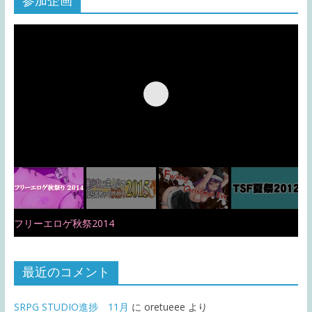
参加企画
フリーエロゲ秋祭2014
最近のコメント
SRPG STUDIO進捗 11月
に
oretueee
より