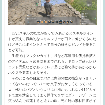
LVとスキルの概念があってLVあがるとスキルポイン
トが貰えて職業的なスキルツリーが円上に伸びてるのだ
けどそこにポイントふって自分の好きなビルドを作るこ
とが可能。
生産ではフックやカイト、袋など移動用や所持枠拡大
のアイテムから武器防具まで作れる。ドロップ品もレジ
ェンド品質などがあってレア品ほど強化枠があがるから
ハクスラ要素もありそう。
今のところの目立つバグは内部関数の指定がうまくい
ってないみたいでいくつか文字がおかしくなっている
ｗ 残りはバグというよりは仕様かもしれないけどカイ
トで空を滑空してうまく操作できずにダメージゾーンに
突っ込んで即死すると近くの崖に死亡時の素材回収ポイ