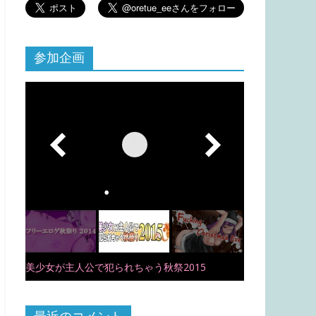
参加企画
美少女が主人公で犯られちゃう秋祭2015