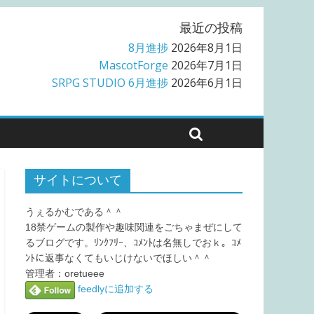
最近の投稿
8月進捗
2026年8月1日
MascotForge
2026年7月1日
SRPG STUDIO 6月進捗
2026年6月1日
サイトについて
うぇるかむである＾＾
18禁ゲームの製作や趣味関連をごちゃまぜにして
るブログです。ﾘﾝｸﾌﾘｰ、ｺﾒﾝﾄは名無しでおｋ。ｺﾒ
ﾝﾄに返事なくてもいじけないでほしい＾＾
管理者：oretueee
feedlyに追加する