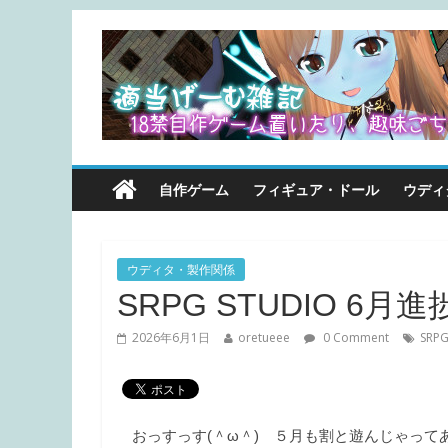
自作ゲーム
フィギュア・ドール
ウディ
ウディタ・製作関係
SRPG STUDIO 6月進
2026年6月1日
oretueee
0 Comment
SRPG
おっすっす(＾ω＾) ５月も割と遊んじゃって