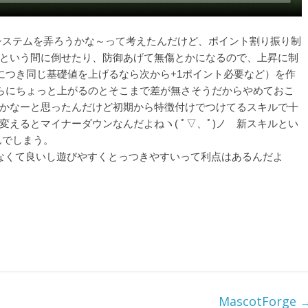
システムを弄ろうかな～って考えたんだけど、ポイント割り振り制
という間に倒せたり、防御あげて無傷とかになるので、上昇に制
につき同じ基礎値を上げるなら次から+1ポイント必要など）を作
ばらにちょっと上がるのとそこまで差が無さそうだからやめておこ
かなーと思ったんだけど初期から特徴付けでつけてるスキルで十
えるとマイナーダウンなんだよねヽ( ﾟ▽、ﾟ)ノ 新スキルとい
んでしまう。
なくて良いし遊びやすくとっつきやすいって利点はあるんだよ
MascotForge