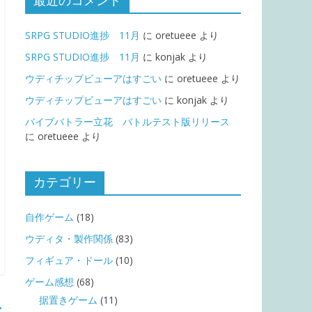
最近のコメント
SRPG STUDIO進捗 11月
に
oretueee
より
SRPG STUDIO進捗 11月
に
konjak
より
ウディチップビューアはすごい
に
oretueee
より
ウディチップビューアはすごい
に
konjak
より
バイブバトラー立花 バトルテスト版リリース
に
oretueee
より
カテゴリー
自作ゲーム
(18)
ウディタ・製作関係
(83)
フィギュア・ドール
(10)
ゲーム感想
(68)
据置きゲーム
(11)
→