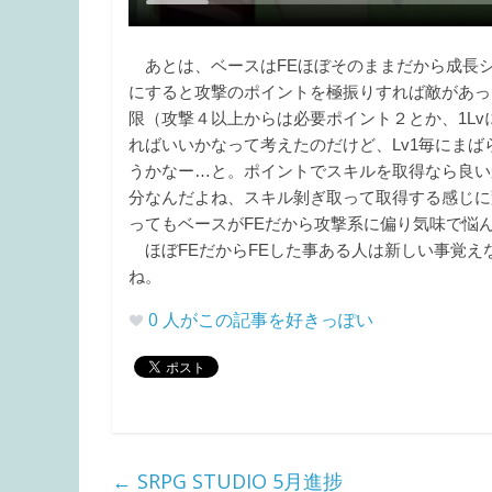
あとは、ベースはFEほぼそのままだから成長
にすると攻撃のポイントを極振りすれば敵があっ
限（攻撃４以上からは必要ポイント２とか、1Lv
ればいいかなって考えたのだけど、Lv1毎にま
うかなー…と。ポイントでスキルを取得なら良い
分なんだよね、スキル剝ぎ取って取得する感じに変
ってもベースがFEだから攻撃系に偏り気味で悩
ほぼFEだからFEした事ある人は新しい事覚え
ね。
0
人がこの記事を好きっぽい
←
SRPG STUDIO 5月進捗