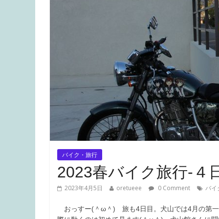
バイク・旅行
2023春バイク旅行-４
2023年4月5日
oretueee
0 Comment
バイ
おっすー(＾ω＾) 旅も4日目。犬山では4月の第