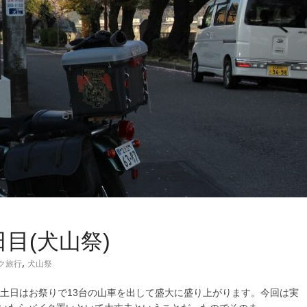
日目(犬山祭)
,
ク旅行
犬山祭
一土日はお祭りで13台の山車を出して盛大に盛り上がります。今回は実