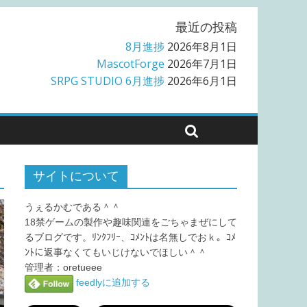
最近の投稿
8月進捗
2026年8月1日
MascotForge
2026年7月1日
SRPG STUDIO 6月進捗
2026年6月1日
サイトについて
うぇるかむである＾＾
18禁ゲームの製作や趣味関連をごちゃまぜにして
るブログです。ﾘﾝｸﾌﾘｰ、ｺﾒﾝﾄは名無しでおｋ。ｺﾒ
ﾝﾄに返事なくてもいじけないでほしい＾＾
管理者：oretueee
feedlyに追加する