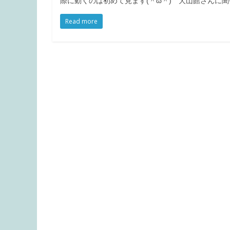
際に動くのは初めて見ます(＾ω＾) 犬山館さんに
Read more