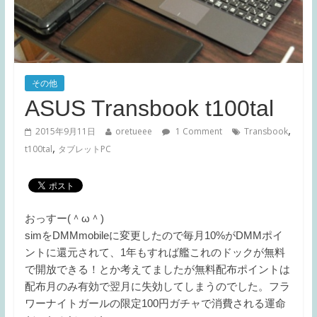
その他
ASUS Transbook t100tal
,
2015年9月11日
oretueee
1 Comment
Transbook
,
t100tal
タブレットPC
おっすー(＾ω＾)
simをDMMmobileに変更したので毎月10%がDMMポイ
ントに還元されて、1年もすれば艦これのドックが無料
で開放できる！とか考えてましたが無料配布ポイントは
配布月のみ有効で翌月に失効してしまうのでした。フラ
ワーナイトガールの限定100円ガチャで消費される運命