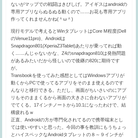
ないがマップでの戦闘はきびしげ。アイギスはandroidの
専用アプリならぬるぬる動くので……お花も専用アプリ
作ってくれませんかね(＾ω＾)
現行モデルで考えるとWinタブレットはCore M程度(Dell
のVenue11pro)、Androidは
Snapdragon801(XperiaZ3Tablet)あたりが乗ってれば動
く……んじゃないかな、Z4のsnapdragon810は発熱問題
があるみたいだから怪しいので後継の820に期待です
が。
Transbookを使ってみた感想としてはWindowsアプリが
動くからPCで使ってるアプリをそのまま使えるのです
んなりと移行できる。ただし、画面がちいさいのにアプ
リもそのままくるから画面の大きさに合わないアプリが
でてくる。17インチノートから10.1になったわけで、結
構疲れるｗ
正直、Androidの方が専門化されてるので携帯端末とし
ては使いやすいと思った。今回の事を教訓にもうちょっ
とハイスペックなAndroidタブレットの８～９インチが