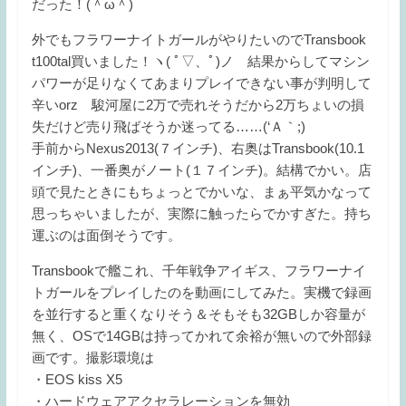
だった！(＾ω＾)
外でもフラワーナイトガールがやりたいのでTransbook
t100tal買いました！ヽ( ﾟ▽、ﾟ)ノ 結果からしてマシン
パワーが足りなくてあまりプレイできない事が判明して
辛いorz 駿河屋に2万で売れそうだから2万ちょいの損
失だけど売り飛ばそうか迷ってる……(‘Ａ｀;)
手前からNexus2013(７インチ)、右奥はTransbook(10.1
インチ)、一番奥がノート(１７インチ)。結構でかい。店
頭で見たときにもちょっとでかいな、まぁ平気かなって
思っちゃいましたが、実際に触ったらでかすぎた。持ち
運ぶのは面倒そうです。
Transbookで艦これ、千年戦争アイギス、フラワーナイ
トガールをプレイしたのを動画にしてみた。実機で録画
を並行すると重くなりそう＆そもそも32GBしか容量が
無く、OSで14GBは持ってかれて余裕が無いので外部録
画です。撮影環境は
・EOS kiss X5
・ハードウェアアクセラレーションを無効