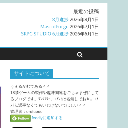
最近の投稿
8月進捗
2026年8月1日
MascotForge
2026年7月1日
SRPG STUDIO 6月進捗
2026年6月1日
サイトについて
うぇるかむである＾＾
18禁ゲームの製作や趣味関連をごちゃまぜにして
るブログです。ﾘﾝｸﾌﾘｰ、ｺﾒﾝﾄは名無しでおｋ。ｺﾒ
ﾝﾄに返事なくてもいじけないでほしい＾＾
管理者：oretueee
feedlyに追加する